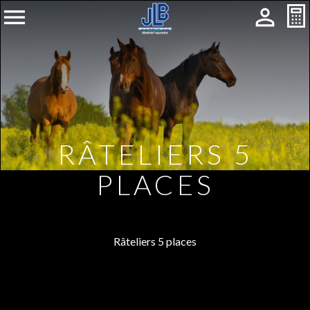


RÂTELIERS 5
PLACES
Râteliers 5 places